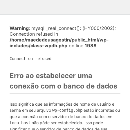
Warning
: mysqli_real_connect(): (HY000/2002):
Connection refused in
/home/maededeusagostin/public_html/wp-
includes/class-wpdb.php
on line
1988
Connection refused
Erro ao estabelecer uma
conexão com o banco de dados
Isso significa que as informações de nome de usuário e
senha em seu arquivo
estão incorretas ou
wp-config.php
que a conexão com o servidor de banco de dados em
não pôde ser estabelecida. Isso pode
localhost
significar que o servidor de banco de dados de sua